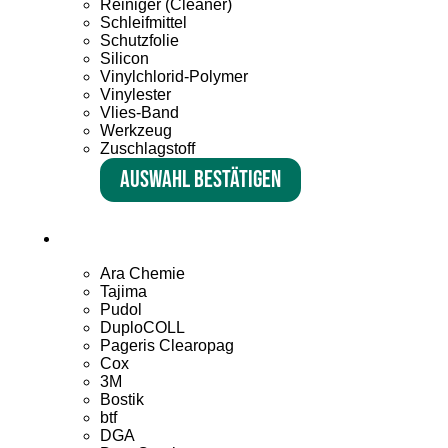
Reiniger (Cleaner)
Schleifmittel
Schutzfolie
Silicon
Vinylchlorid-Polymer
Vinylester
Vlies-Band
Werkzeug
Zuschlagstoff
Auswahl bestätigen
Ara Chemie
Tajima
Pudol
DuploCOLL
Pageris Clearopag
Cox
3M
Bostik
btf
DGA