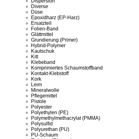
Dispersion
Diverse
Düse
Epoxidharz (EP-Harz)
Ersatzteil
Folien-Band
Glättmittel
Grundierung (Primer)
Hybrid-Polymer
Kautschuk
Kitt
Klebeband
Komprimiertes Schaumstoffband
Kontakt-Klebstoff
Kork
Leim
Mineralwolle
Pflegemittel
Pistole
Polyester
Polyethylen (PE)
Polymethylmethacrylat (PMMA)
Polysulfid
Polyurethan (PU)
PU-Schaum