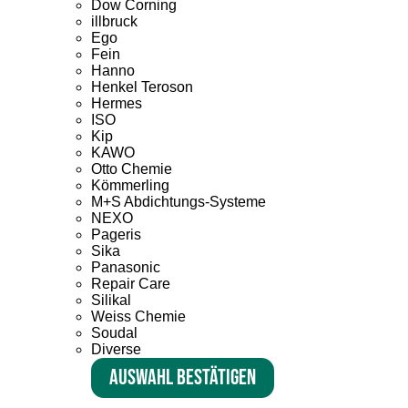
Dow Corning
illbruck
Ego
Fein
Hanno
Henkel Teroson
Hermes
ISO
Kip
KAWO
Otto Chemie
Kömmerling
M+S Abdichtungs-Systeme
NEXO
Pageris
Sika
Panasonic
Repair Care
Silikal
Weiss Chemie
Soudal
Diverse
Auswahl bestätigen