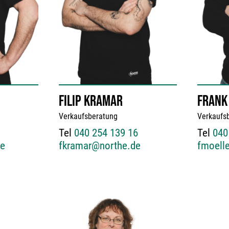
FILIP KRAMAR
FRANK
Verkaufsberatung
Verkaufs
Tel
040 254 139 16
Tel
040
de
fkramar@northe.de
fmoell