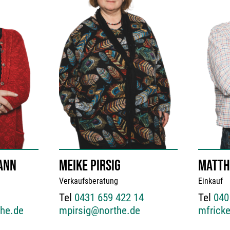
ANN
MEIKE PIRSIG
MATTH
Verkaufsberatung
Einkauf
Tel
0431 659 422 14
Tel
040
he.de
mpirsig@northe.de
mfrick