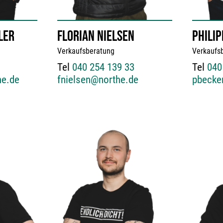
LER
FLORIAN NIELSEN
PHILI
Verkaufsberatung
Verkaufs
Tel
040 254 139 33
Tel
040
he.de
fnielsen@northe.de
pbecke