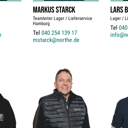
MARKUS STARCK
LARS 
Teamleiter Lager / Lieferservice
Lager / L
Hamburg
Tel
040
Tel
040 254 139 17
e
info@n
mstarck@northe.de