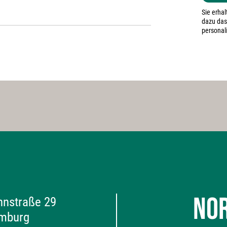
Sie erha
dazu das
personali
NO
nstraße 29
mburg