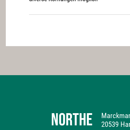
NORTHE
Marckman
20539 Ha