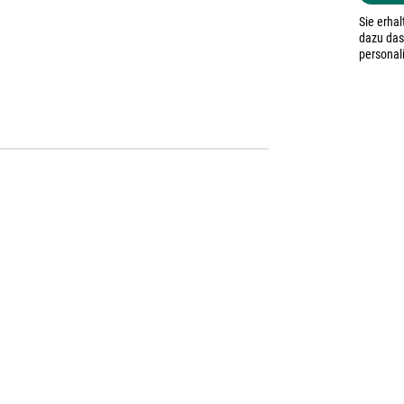
Sie erha
dazu das
personali