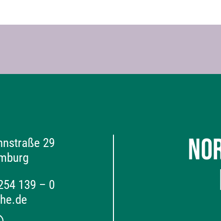
NO
nstraße 29
mburg
 254 139 – 0
the.de